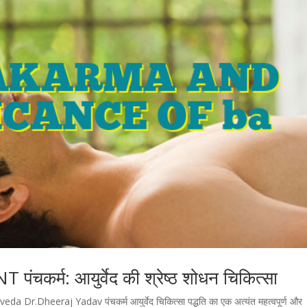
म: आयुर्वेद की श्रेष्ठ शोधन चिकित्सा
veda Dr.Dheeraj Yadav पंचकर्म आयुर्वेद चिकित्सा पद्धति का एक अत्यंत महत्वपूर्ण और