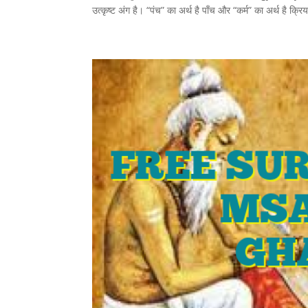
उत्कृष्ट अंग है। “पंच” का अर्थ है पाँच और “कर्म” का अर्थ है क्रिय