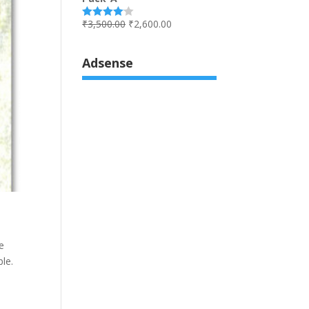
₹
3,500.00
₹
2,600.00
Rated
4.00
out
of 5
Adsense
e
ble.