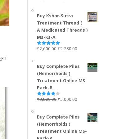
out of 5
Buy Kshar-Sutra
Treatment Thread (
A Medicated Threads )
Ms-Ks-A
₹
2,600.00
₹
2,280.00
Rated
5.00
out of 5
ुफ्त
Buy Complete Piles
(Hemorrhoids )
Treatment Online MS-
Pack-B
₹
3,800.00
₹
3,000.00
Rated
4.00
out
of 5
Buy Complete Piles
(Hemorrhoids )
Treatment Online MS-
Pack-A