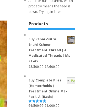
An error has occurred, which
probably means the feed is
down. Try again later.
Products
Buy Kshar-Sutra
Snuhi Ksheer
Treatment Thread ( A
Medicated Threads ) Ms-
Ks-AS
₹
3,500.00
₹
2,600.00
Buy Complete Piles
(Hemorrhoids )
Treatment Online MS-
Pack-A (Basic)
₹
1,500.00
₹
1,000.00
Rated
5.00