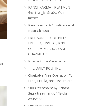
Best for Vaat Treatment
PANCHKARMA TREATMENT
पंचकर्म: आयुर्वेद की श्रेष्ठ शोधन
चिकित्सा
Panchkarma & Significance of
Basti Chikitsa
FREE SURGERY OF PILES,
FISTULA, FISSURE, PNS
OFFER @ MSAROGYAM
GHAZIABAD
Kshara Sutra Preparation
सका
THE DAILY ROUTINE
Charitable Free Operation For
Piles, Fistula, and Fissure etc.
100% treatment by Kshara
Sutra treatment of fistula in
Ayurveda
Fistula In Ano an