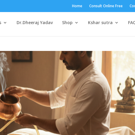
Home
Consult Online Free
Con
s
Dr.Dheeraj Yadav
Shop
Kshar sutra
FA