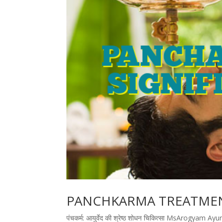
PANCHKARMA TREATMENT पंचकर्
पंचकर्म: आयुर्वेद की श्रेष्ठ शोधन चिकित्सा MsArogyam Ayur